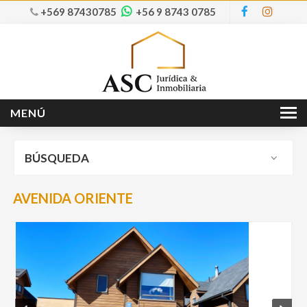
+569 87430785
+56 9 8743 0785
MENÚ
Inicio
BÚSQUEDA
Nosotros
Ventas
AVENIDA ORIENTE
Arriendos
Servicios
Contacto