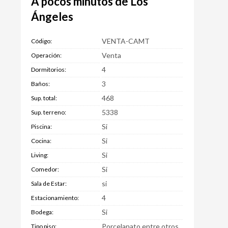
A pocos minutos de Los
Ángeles
VENTA-CAMT
Código:
Venta
Operación:
4
Dormitorios:
3
Baños:
468
Sup. total:
5338
Sup. terreno:
Si
Piscina:
Si
Cocina:
Si
Living:
Si
Comedor:
si
Sala de Estar:
4
Estacionamiento:
Si
Bodega:
Porcelanato entre otros
Tipo piso: