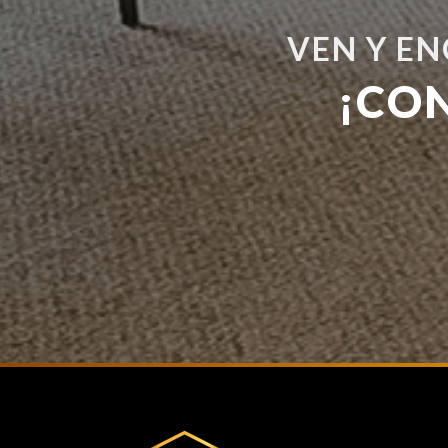
VEN Y E
¡CO