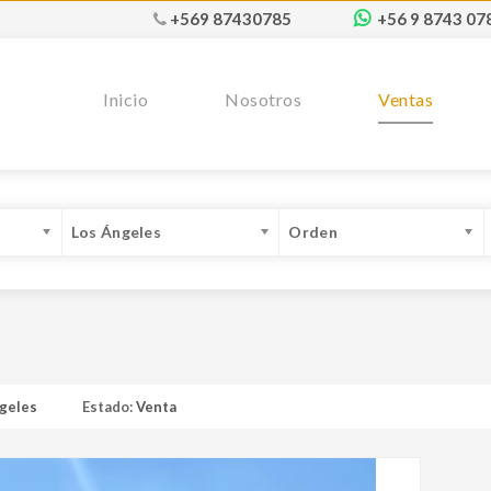
+569 87430785
+56 9 8743 07
Inicio
Nosotros
Ventas
Los Ángeles
Orden
geles
Estado:
Venta