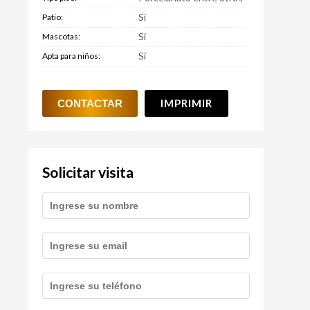
Si
Patio:
Si
Mascotas:
Si
Apta para niños:
IMPRIMIR
Solicitar visita