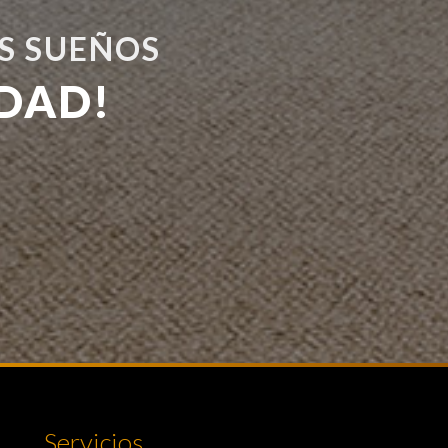
S SUEÑOS
DAD!
Servicios