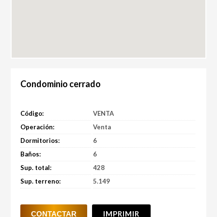
Condominio cerrado
Código:
VENTA
Operación:
Venta
Dormitorios:
6
Baños:
6
Sup. total:
428
Sup. terreno:
5.149
IMPRIMIR