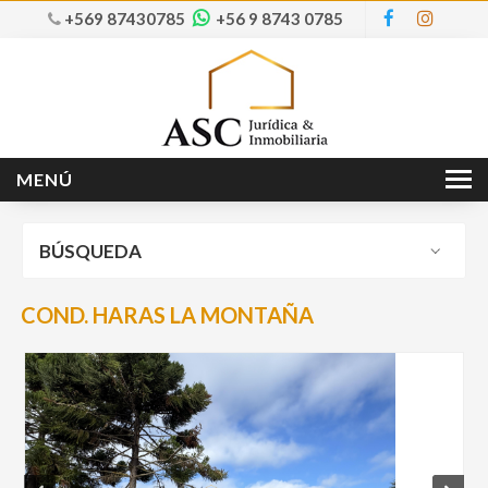
+569 87430785
+56 9 8743 0785
MENÚ
Inicio
BÚSQUEDA
Nosotros
Ventas
COND. HARAS LA MONTAÑA
Arriendos
Servicios
Contacto