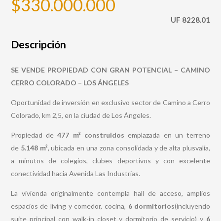
$330.000.000
UF 8228.01
Descripción
SE VENDE PROPIEDAD CON GRAN POTENCIAL – CAMINO
CERRO COLORADO – LOS ÁNGELES
Oportunidad de inversión en exclusivo sector de Camino a Cerro
Colorado, km 2,5, en la ciudad de Los Ángeles.
Propiedad de
477 m² construidos
emplazada en un terreno
de
5.148 m²
, ubicada en una zona consolidada y de alta plusvalía,
a minutos de colegios, clubes deportivos y con excelente
conectividad hacia Avenida Las Industrias.
La vivienda originalmente contempla hall de acceso, amplios
espacios de living y comedor, cocina,
6 dormitorios
(incluyendo
suite principal con walk-in closet y dormitorio de servicio) y
6