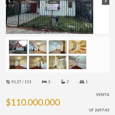
Prev
Next
91.27 / 153
3
2
1
VENTA
$110.000.000
UF 2697.43