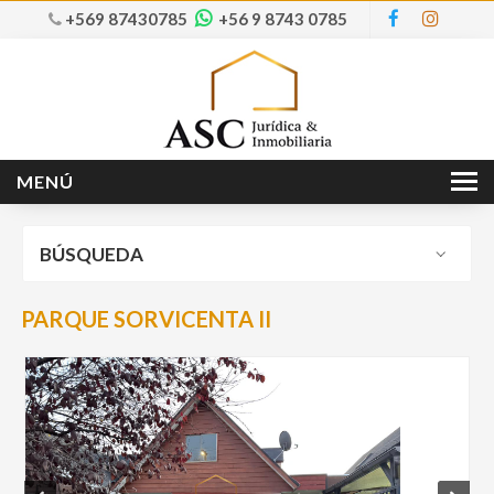
+569 87430785
+56 9 8743 0785
MENÚ
Inicio
BÚSQUEDA
Nosotros
Ventas
PARQUE SORVICENTA II
Arriendos
Servicios
Contacto