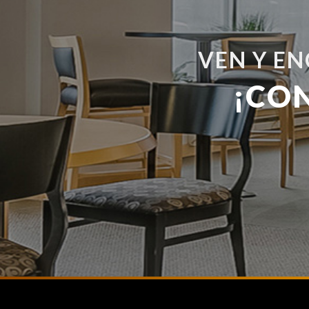
VEN Y E
¡CO